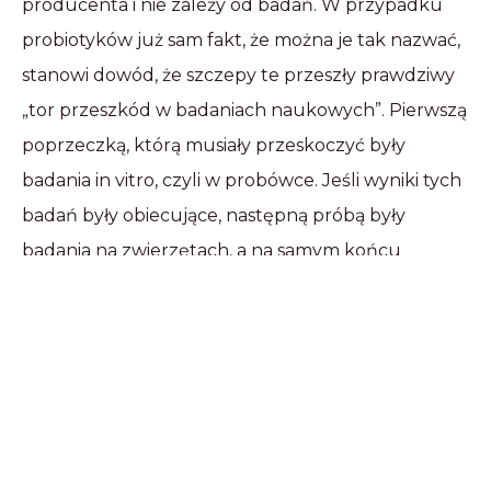
producenta i nie zależy od badań. W przypadku
probiotyków już sam fakt, że można je tak nazwać,
stanowi dowód, że szczepy te przeszły prawdziwy
„tor przeszkód w badaniach naukowych”. Pierwszą
poprzeczką, którą musiały przeskoczyć były
badania in vitro, czyli w probówce. Jeśli wyniki tych
badań były obiecujące, następną próbą były
badania na zwierzętach, a na samym końcu
badania kliniczne z udziałem ludzi. Te ostatnie
musiały być tak zaplanowane, aby ich wyniki nie
budziły najmniejszych wątpliwości. Oznacza to, że
uczestnicy byli podzieleni na dwie grupy, z których
jedna otrzymywała badane szczepy, a druga
placebo, czyli jakąś obojętną substancję.