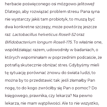
herbacie poświęconego osi mózgowo-jelitowej!
Dlatego, aby rozwiązać problem stresu Pana syna
nie wystarczy jakiś tam probiotyk, to muszą być
dwa konkretne szczepy, może powtórzę jeszcze
raz:
Lactobacillus helveticus Rosell-52
oraz
Bifidobacterium longum Rosell-175.
To właśnie one,
współdziałając razem, udowodniły w badaniach, o
których wspominałam w poprzednim podcaście, że
potrafią skutecznie obniżać stres. Gdybyśmy mieli
tę sytuację porównać znowu do świata ludzi, to
można by to przedstawić tak: jeśli złamałby Pan
nogę, to do kogo zwróciłby się Pan o pomoc? Do
księgowego, prawnika, czy lekarza? Na pewno
lekarza, nie mam wątpliwości. Ale to nie wszystko,